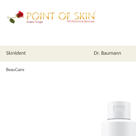
SkinIdent
Dr. Baumann
springen
Zur Hauptnavigation springen
BeauCaire