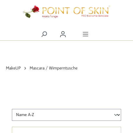
alt springen
MakeUP
Mascara / Wimperntusche